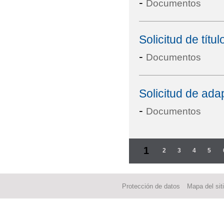
-
Documentos
Solicitud de títul
-
Documentos
Solicitud de ada
-
Documentos
Páginas
1
2
3
4
5
Protección de datos
Mapa del sit