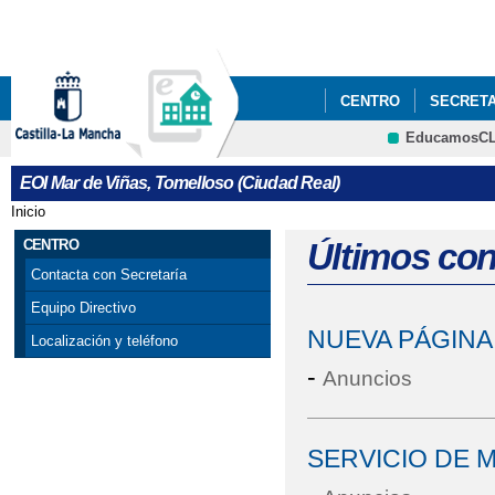
Pa
co
pri
CENTRO
SECRETA
EducamosC
CORREO WEB
CRFP
EOI Mar de Viñas, Tomelloso (Ciudad Real)
Inicio
Se encuentra usted aquí
CENTRO
Últimos co
Contacta con Secretaría
Equipo Directivo
NUEVA PÁGINA 
Localización y teléfono
-
Anuncios
SERVICIO DE M