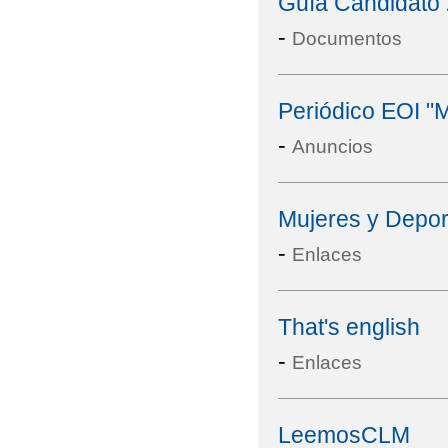
Guía Candidato
-
Documentos
Periódico EOI "
-
Anuncios
Mujeres y Depor
-
Enlaces
That's english
-
Enlaces
LeemosCLM