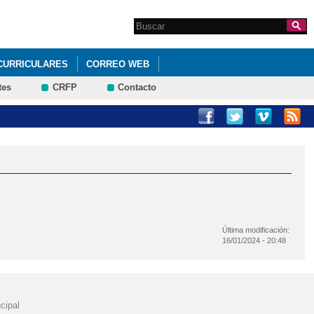
Search this site
Formulario de
búsqueda
CURRICULARES
CORREO WEB
tes
CRFP
Contacto
Última modificación:
16/01/2024 - 20:48
cipal