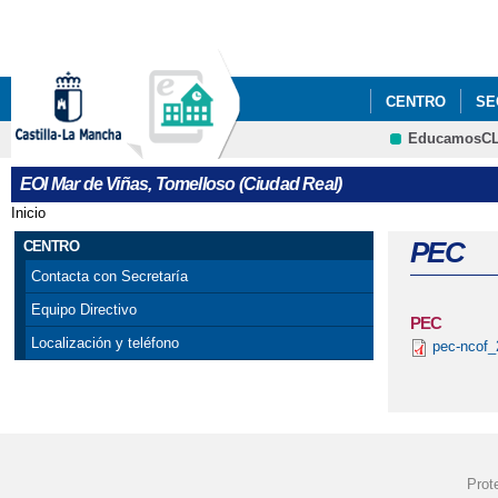
CENTRO
SE
EducamosC
EOI Mar de Viñas, Tomelloso (Ciudad Real)
Inicio
Se encuentra usted aquí
PEC
CENTRO
Contacta con Secretaría
Equipo Directivo
PEC
Localización y teléfono
pec-ncof_
Prot