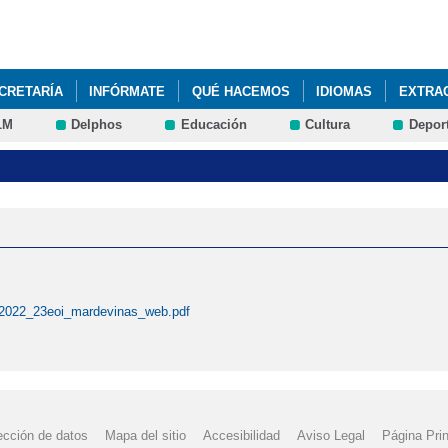
Pasar al
contenido
principal
CRETARÍA
INFÓRMATE
QUÉ HACEMOS
IDIOMAS
EXTRA
LM
Delphos
Educación
Cultura
Depor
2022_23eoi_mardevinas_web.pdf
ección de datos
Mapa del sitio
Accesibilidad
Aviso Legal
Página Prin