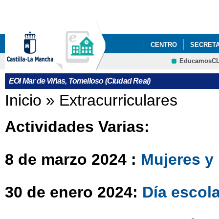
Pa
co
pri
CENTRO
SECRETA
EducamosC
CORREO WEB
CRFP
EOI Mar de Viñas, Tomelloso (Ciudad Real)
Se encuentra usted aquí
Inicio
»
Extracurriculares
Actividades Varias:
8 de marzo 2024 :
Mujeres y
30 de enero 2024:
Día escola