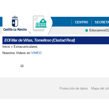
Pa
co
pri
CENTRO
SECRETA
EducamosC
CORREO WEB
CRFP
EOI Mar de Viñas, Tomelloso (Ciudad Real)
Inicio
»
Extracurriculares
Se encuentra usted aquí
Nuestros Videos en
VIMEO
Protección de datos
Mapa del sit