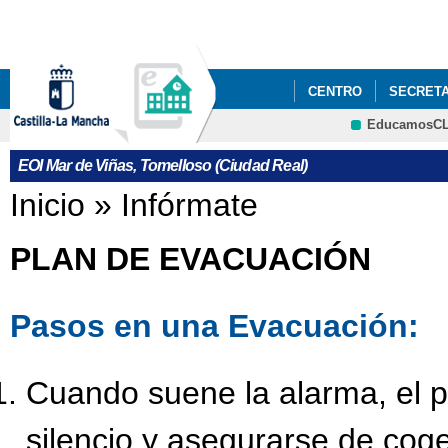
Pa
co
pri
CENTRO
SECRETA
EducamosC
CORREO WEB
CRFP
EOI Mar de Viñas, Tomelloso (Ciudad Real)
Se encuentra usted aquí
Inicio
»
Infórmate
PLAN DE EVACUACIÓN
Pasos en una Evacuación:
Cuando suene la alarma, el p
silencio y asegurarse de coger