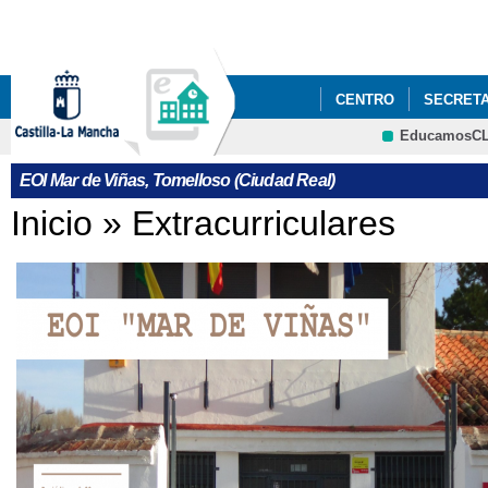
Pa
co
pri
CENTRO
SECRETA
EducamosC
CORREO WEB
CRFP
EOI Mar de Viñas, Tomelloso (Ciudad Real)
Se encuentra usted aquí
Inicio
»
Extracurriculares